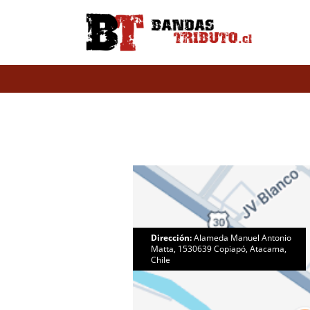
Dirección:
Alameda Manuel Antonio
Matta, 1530639 Copiapó, Atacama,
Chile