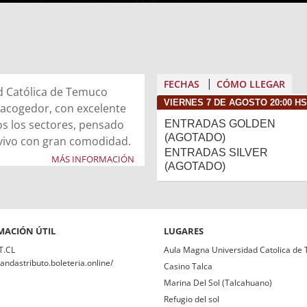
FECHAS
CÓMO LLEGAR
d Católica de Temuco
VIERNES 7 DE AGOSTO 20:00 HS
 acogedor, con excelente
dos los sectores, pensado
ENTRADAS GOLDEN
(AGOTADO)
 vivo con gran comodidad.
ENTRADAS SILVER
conexión directa con el
MÁS INFORMACIÓN
(AGOTADO)
talle musical se perciba
– Tour 25 años ofrecerá
o la atmósfera y sonido de
 apoyado por un potente
etación cuidada de sus
MACIÓN ÚTIL
LUGARES
envolvente, ideal para
T.CL
Aula Magna Universidad Catolica de
a, las luces y la emoción
bandastributo.boleteria.online/
Casino Talca
ia inolvidable.
Marina Del Sol (Talcahuano)
Refugio del sol