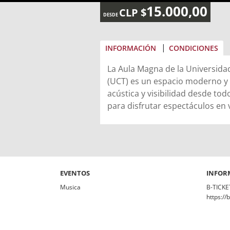
15.000,00
CLP $
DESDE
INFORMACIÓN
CONDICIONES
La Aula Magna de la Universida
(UCT) es un espacio moderno y
acústica y visibilidad desde to
para disfrutar espectáculos en
Su formato íntimo permite una 
escenario, haciendo que cada de
En este entorno, Brain Damage 
con claridad.
un show de alto nivel, recreand
Pink Floyd con gran fidelidad,
despliegue visual y una interpr
EVENTOS
INFOR
grandes clásicos. Un concierto 
Musica
B-TICKE
todo espectador, donde la músic
https://
se combinan para una experienc